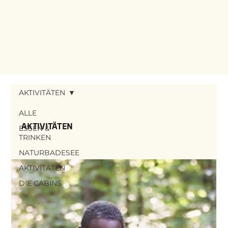
AKTIVITÄTEN
ALLE
AKTIVITÄTEN
ESSEN &
TRINKEN
NATURBADESEE
AKTIVITÄTEN
DIE CABINS