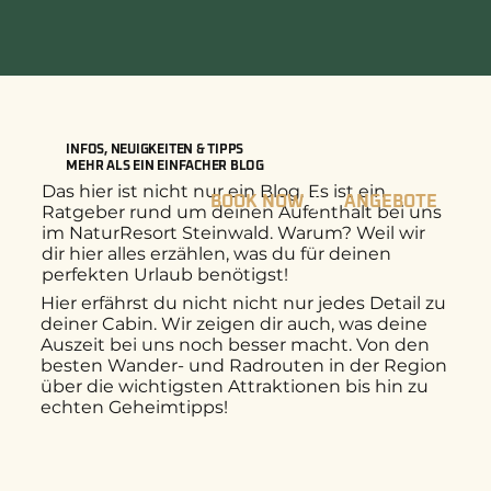
INFOS, NEUIGKEITEN & TIPPS
MEHR ALS EIN EINFACHER BLOG
Das hier ist nicht nur ein Blog. Es ist ein
BOOK NOW
|
ANGEBOTE
Ratgeber rund um deinen Aufenthalt bei uns
im NaturResort Steinwald. Warum? Weil wir
dir hier alles erzählen, was du für deinen
perfekten Urlaub benötigst!
Hier erfährst du nicht nicht nur jedes Detail zu
deiner Cabin. Wir zeigen dir auch, was deine
Auszeit bei uns noch besser macht. Von den
besten Wander- und Radrouten in der Region
über die wichtigsten Attraktionen bis hin zu
echten Geheimtipps!