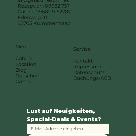
info@naturresort.net
Rezeption: 09682 737
Gastro: 09682 9152787
Erlenweg 10
92703 Krummennaab
Menü
Service
Cabins
Kontakt
Location
Impressum
Blog
Datenschutz
Gutschein
Buchungs-AGB
Gastro
Lust auf Neuigkeiten, 
Special-Deals & Events?