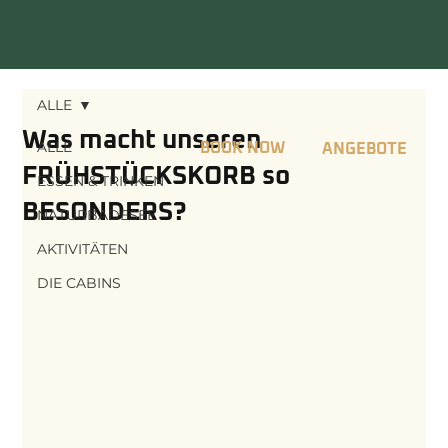
ALLE
Was macht unseren
ALLE
BOOK NOW
|
ANGEBOTE
FRÜHSTÜCKSKORB so
ESSEN & TRINKEN
BESONDERS?
NATURBADESEE
AKTIVITÄTEN
DIE CABINS