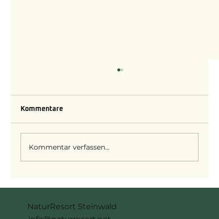
Kommentare
Kommentar verfassen...
KULINARISCHE HIGHLIGHTS –
Empfehlungen rund um den Steinwald
NaturResort Steinwald