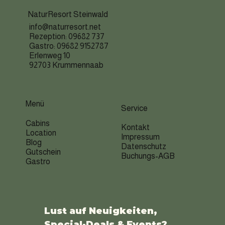
NaturResort Steinwald
info@naturresort.net
Rezeption: 09682 737
Gastro: 09682 9152787
Erlenweg 10
92703 Krummennaab
Menü
Service
Cabins
Kontakt
Location
Impressum
Blog
Datenschutz
Gutschein
Buchungs-AGB
Gastro
Lust auf Neuigkeiten, 
Special-Deals & Events?